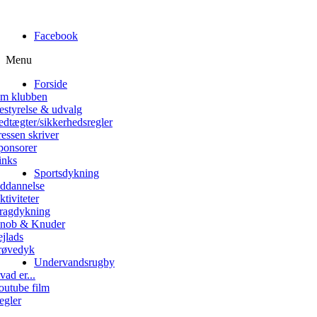
Facebook
Menu
Forside
m klubben
estyrelse & udvalg
edtægter/sikkerhedsregler
ressen skriver
ponsorer
inks
Sportsdykning
ddannelse
ktiviteter
ragdykning
nob & Knuder
ejlads
røvedyk
Undervandsrugby
vad er...
outube film
egler